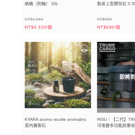
納桶（附輪） 33L
製桌上型煙灰缸 0.3
NT$4,980
NT$860
NT$4,320/個
NT$690/個
即將
KYARA aroma recolte aromabric
RISU｜【二代】TRU
室內擴香石
可堆疊多功能耐重收納
明)