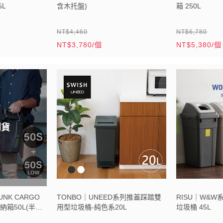
5L
含木托盤)
箱 250L
NT$4,460
NT$6,780
NT$3,780/個
NT$5,380/個
到貨
NK CARGO
TONBO｜UNEED系列推蓋踩踏雙
RISU｜W&W
箱50L(半透
用型垃圾桶-純色系20L
垃圾桶 45L