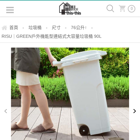
0
首頁
垃圾桶
尺寸
76公升↑
-
-
-
-
RISU｜GREEN戶外機能型連結式大容量垃圾桶 90L