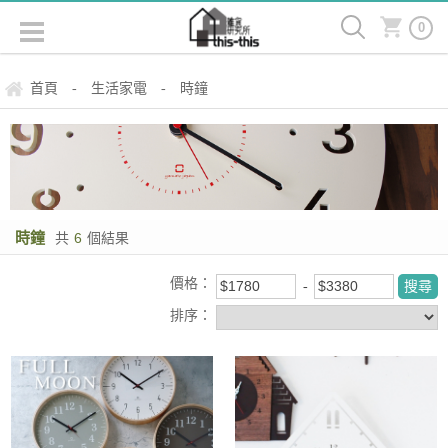
0
首頁
生活家電
時鐘
-
-
時鐘
共
6
個結果
價格：
排序：