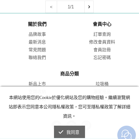
1/1
<
關於我們
會員中心
品牌故事
訂單查詢
最新消息
修改會員資料
常見問題
會員註冊
聯絡我們
忘記密碼
商品分類
新品上市
垃圾桶
空間收納
浴室用品
本網站使用您的Cookie於優化網站及您的購物經驗。繼續瀏覽網
廚房餐具
生活家電
站即表示您同意本公司隱私權政策，您可至隱私權政策了解詳細
品牌專區
室內香氛
資訊。
我同意