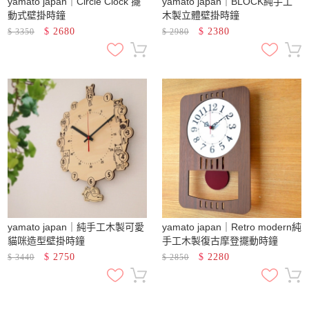
yamato japan｜Circle Clock 擺
yamato japan｜BLOCK純手工
動式壁掛時鐘
木製立體壁掛時鐘
$
2680
$
2380
$
3350
$
2980
yamato japan｜純手工木製可愛
yamato japan｜Retro modern純
貓咪造型壁掛時鐘
手工木製復古摩登擺動時鐘
$
2750
$
2280
$
3440
$
2850