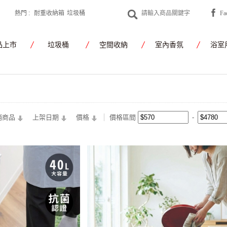
熱門 :
耐重收納箱
垃圾桶
F
yamato japan
品上市
垃圾桶
空間收納
室內香氛
浴室
銷商品
上架日期
價格
價格區間