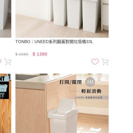
TONBO｜UNEED系列翻蓋對開垃圾桶33L
$
1380
$
1680