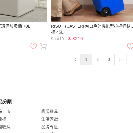
式環保垃圾桶 70L
RISU｜(CASTERPAIL)戶外機能型拉桿連
桶 45L
$
3210
$
4010
<
1
2
3
>
品分類
品上市
廚房餐具
圾桶
生活家電
間收納
品牌專區