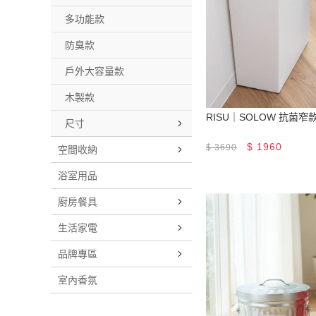
多功能款
防臭款
戶外大容量款
木製款
RISU｜SOLOW 抗菌窄
尺寸
$
1960
$
3690
空間收納
浴室用品
廚房餐具
生活家電
品牌專區
室內香氛