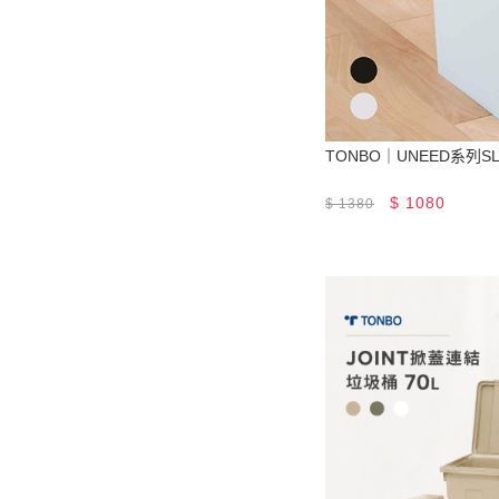
TONBO｜UNEED系列S
$
1080
$
1380