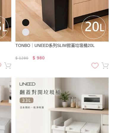
TONBO｜UNEED系列SLIM掀蓋垃圾桶20L
$
980
$
1280