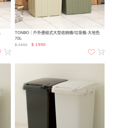
L
TONBO｜戶外連結式大型收納桶/垃圾桶-大地色
70L
$
1990
$
2490