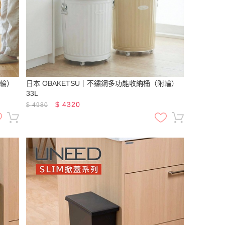
附輪）
日本 OBAKETSU｜不鏽鋼多功能收納桶（附輪）
33L
$
4320
$
4980