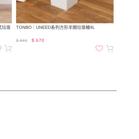
結式垃圾
TONBO｜UNEED系列方形半開垃圾桶9L
$
670
$
840