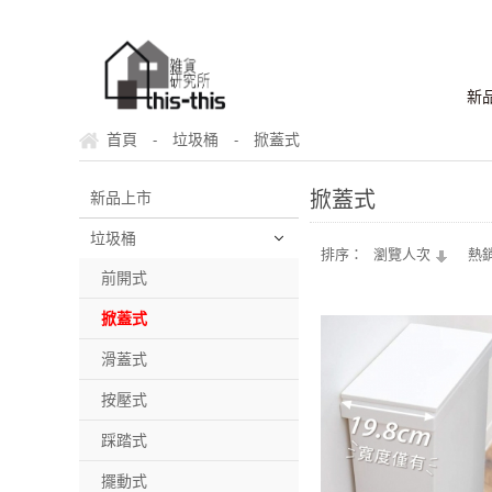
新
首頁
垃圾桶
掀蓋式
-
-
掀蓋式
新品上市
垃圾桶
排序：
瀏覽人次
熱
前開式
掀蓋式
滑蓋式
按壓式
踩踏式
擺動式