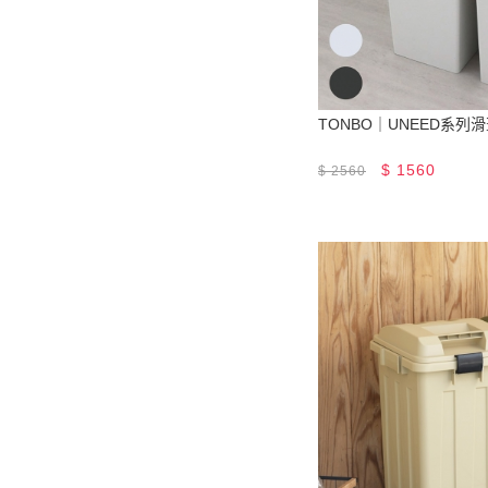
TONBO｜UNEED系列
$
1560
$
2560