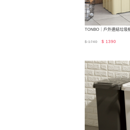
TONBO｜戶外連結垃圾桶
$
1390
$
1740