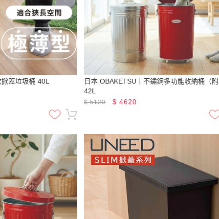
款掀蓋垃圾桶 40L
日本 OBAKETSU｜不鏽鋼多功能收納桶（
42L
$
4620
$
5120