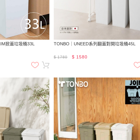
LIM掀蓋垃圾桶33L
TONBO｜UNEED系列翻蓋對開垃圾桶45L
$
1580
$
1780