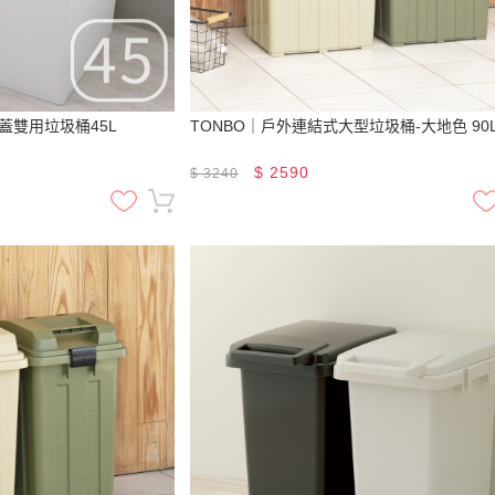
滑蓋雙用垃圾桶45L
TONBO｜戶外連結式大型垃圾桶-大地色 90
$
2590
$
3240