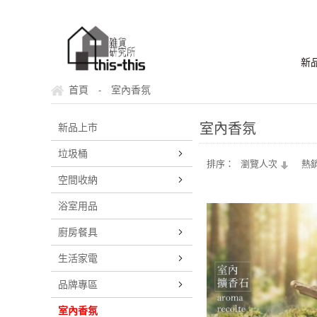
新
首頁
室內香氛
-
室內香氛
新品上市
垃圾桶
排序：
瀏覽人次
熱
空間收納
浴室用品
廚房餐具
生活家電
品牌專區
室內香氛