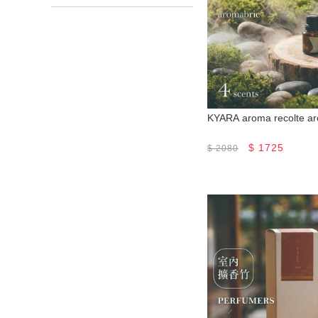
KYARA aroma recolte
$
1725
$
2080