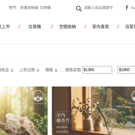
熱門 :
耐重收納箱
垃圾桶
F
yamato japan
品上市
垃圾桶
空間收納
室內香氛
浴室
銷商品
上架日期
價格
價格區間