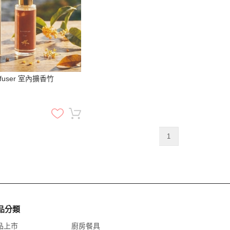
iffuser 室內擴香竹
1
品分類
品上市
廚房餐具