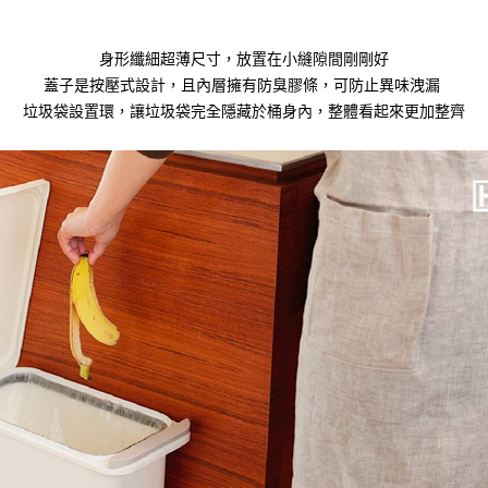
身形纖細超薄尺寸，放置在小縫隙間剛剛好
蓋子是按壓式設計，且內層擁有防臭膠條，可防止異味洩漏
垃圾袋設置環，讓垃圾袋完全隱藏於桶身內，整體看起來更加整齊