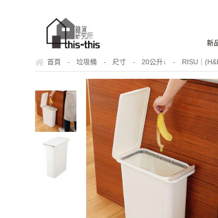
新
首頁
垃圾桶
尺寸
20公升↓
RISU｜(
-
-
-
-