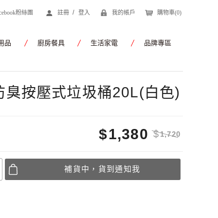
/
acebook粉絲團
註冊
登入
我的帳戶
購物車(
0
)
用品
廚房餐具
生活家電
品牌專區
)防臭按壓式垃圾桶20L(白色)
$
1,380
$
1,720
補貨中，貨到通知我