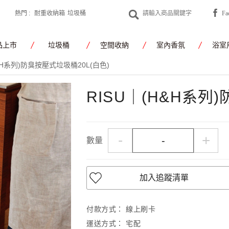
熱門 :
耐重收納箱
垃圾桶
F
yamato japan
品上市
垃圾桶
空間收納
室內香氛
浴室
H&H系列)防臭按壓式垃圾桶20L(白色)
RISU｜(H&H系列
-
+
數量
加入追蹤清單
付款方式：
線上刷卡
運送方式：
宅配