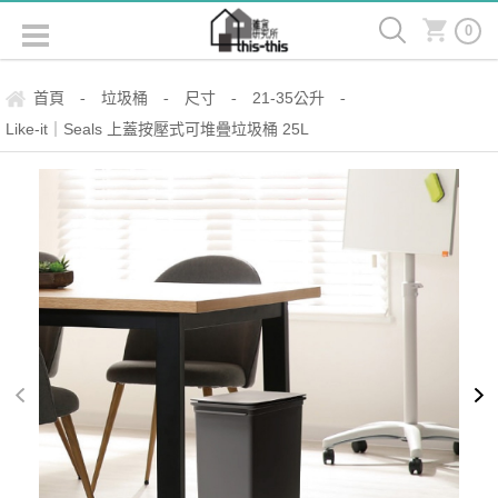
0
首頁
垃圾桶
尺寸
21-35公升
-
-
-
-
Like-it｜Seals 上蓋按壓式可堆疊垃圾桶 25L