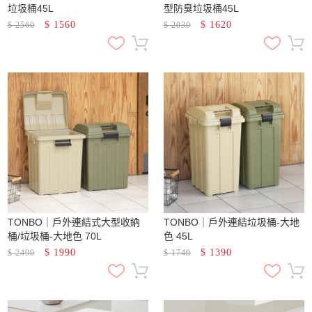
垃圾桶45L
型防臭垃圾桶45L
$
1560
$
1620
$
2560
$
2030
TONBO｜戶外連結式大型收納
TONBO｜戶外連結垃圾桶-大地
桶/垃圾桶-大地色 70L
色 45L
$
1990
$
1390
$
2490
$
1740