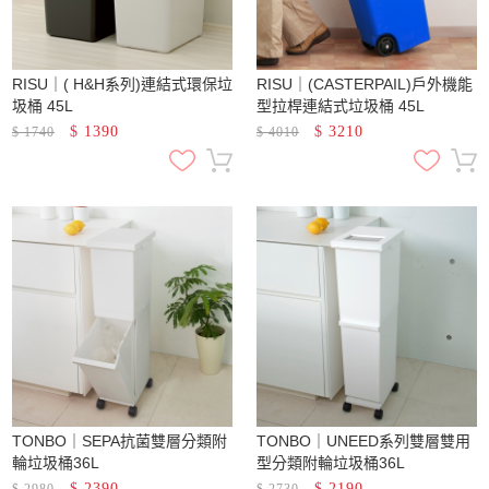
RISU｜( H&H系列)連結式環保垃
RISU｜(CASTERPAIL)戶外機能
圾桶 45L
型拉桿連結式垃圾桶 45L
$
1390
$
3210
$
1740
$
4010
TONBO｜SEPA抗菌雙層分類附
TONBO｜UNEED系列雙層雙用
輪垃圾桶36L
型分類附輪垃圾桶36L
$
2390
$
2190
$
2980
$
2730